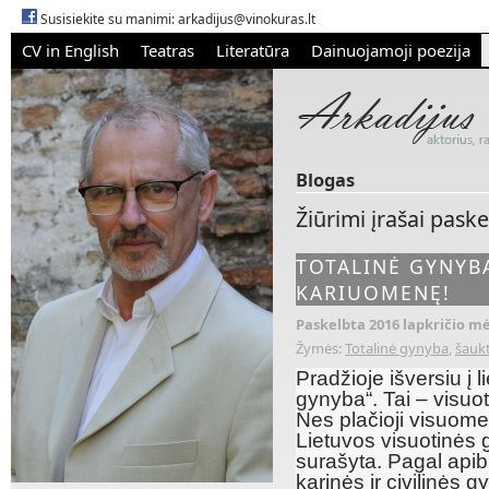
Susisiekite su manimi:
arkadijus@vinokuras.lt
CV in English
Teatras
Literatūra
Dainuojamoji poezija
Blogas
Žiūrimi įrašai paske
TOTALINĖ GYNYBA
KARIUOMENĘ!
Paskelbta 2016 lapkričio mė
Žymės:
Totalinė gynyba
,
šaukt
Pradžioje išversiu į l
gynyba“. Tai – visuo
Nes plačioji visuome
Lietuvos visuotinės g
surašyta. Pagal apib
karinės ir civilinės 