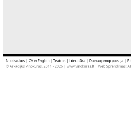
Nuotraukos
|
CV in English
|
Teatras
|
Literatūra
|
Dainuojamoji poezija
|
Bl
© Arkadijus Vinokuras, 2011 - 2026 |
www.vinokuras.lt
| Web Sprendimas:
AT