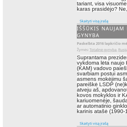
tariant, visa visuom
karas prasidėjo? Ne,
Skaityti visą įrašą
IŠŠŪKIS NAUJAM 
GYNYBA
Paskelbta 2016 lapkričio mė
Žymės:
Totalinė gynyba
,
Rusij
Suprantama prezide
vykdoma lėta naujo 
(KAM) vadovo paiešk
svarbiam postui asmen
asmens mokėjimu šau
pareiškė LSDP (ne)
atveju aš, apdovanot
kovos mokyklos ir KA
kariuomenėje, šaudan
ar automatinio gink
karinis atašė (1990-1
Skaityti visą įrašą