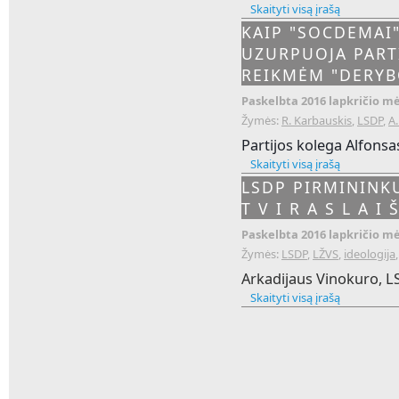
Skaityti visą įrašą
KAIP "SOCDEMAI"
UZURPUOJA PART
REIKMĖM "DERYB
Paskelbta 2016 lapkričio mė
Žymės:
R. Karbauskis
,
LSDP
,
A.
Partijos kolega Alfonsa
Skaityti visą įrašą
LSDP PIRMININKU
T V I R A S L A I 
Paskelbta 2016 lapkričio mė
Žymės:
LSDP
,
LŽVS
,
ideologija
Arkadijaus Vinokuro, L
Skaityti visą įrašą