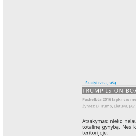
Skaityti visą įrašą
TRUMP IS ON BOA
Paskelbta 2016 lapkričio mė
Žymės:
D. Trump
,
Lietuva
,
JAV
Atsakymas: nieko nelau
totalinę gynybą. Nes k
teritorijoje.