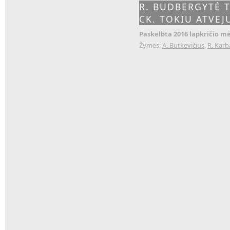
R. BUDBERGYTĖ 
CK. TOKIU ATVEJ
Paskelbta 2016 lapkričio mė
Žymės:
A. Butkevičius
,
R. Karb