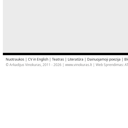
Nuotraukos
|
CV in English
|
Teatras
|
Literatūra
|
Dainuojamoji poezija
|
Bl
© Arkadijus Vinokuras, 2011 - 2026 |
www.vinokuras.lt
| Web Sprendimas:
AT