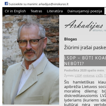
Susisiekite su manimi:
arkadijus@vinokuras.lt
CV in English
Teatras
Literatūra
Dainuojamoji poezija
Blogas
Žiūrimi įrašai pask
LSDP – BŪTI KOAL
NEBŪTI?
Paskelbta 2020 spalio mėn. 
Žymės:
LSDP
,
rinkimai
,
LVŽS
,
T
Šis hamletiškas kl
apibrėžia
Lietuvos soci
moralinę dilemą: bū
diskreditavusiomis LVŽ
lyderiams (kuriems idė
kultūrai nėra verty