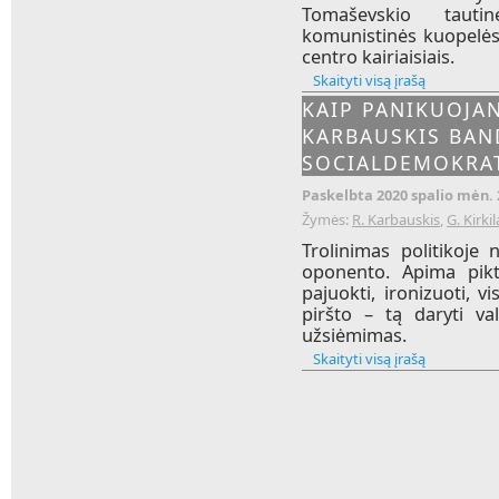
Tomaševskio tautin
komunistinės kuopelės l
centro kairiaisiais.
Skaityti visą įrašą
KAIP PANIKUOJAN
KARBAUSKIS BAN
SOCIALDEMOKRA
Paskelbta 2020 spalio mėn. 
Žymės:
R. Karbauskis
,
G. Kirkil
Trolinimas politikoje
oponento. Apima pikt
pajuokti, ironizuoti, vi
piršto – tą daryti v
užsiėmimas.
Skaityti visą įrašą