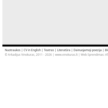
Nuotraukos
|
CV in English
|
Teatras
|
Literatūra
|
Dainuojamoji poezija
|
Bl
© Arkadijus Vinokuras, 2011 - 2026 |
www.vinokuras.lt
| Web Sprendimas:
AT