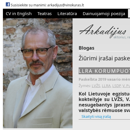
Susisiekite su manimi:
arkadijus@vinokuras.lt
CV in English
Teatras
Literatūra
Dainuojamoji poezija
Blogas
Žiūrimi įrašai pask
LLRA KORUMPUO
Paskelbta 2019 vasario mėn.
Žymės:
LVŽS
,
LLRA
,
LSDP
,
V. P
Kol Lietuvoje egzis
kokteilyje su LVŽS, V
nesugebantys įprasmi
valstybės rėmuose sv
Skaityti visą įrašą