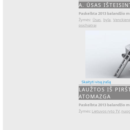
A. ŪSAS IŠTEISIN
Paskelbta 2013 balandžio mė
Žymės:
Ūsas
,
byla
,
Venckien
psichiatrai
Skaityti visą įrašą
LAUŽTOS IŠ PIRŠ
ATOMAZGA
Paskelbta 2013 balandžio mė
Žymės:
Lietuvos ryto TV
,
nuog