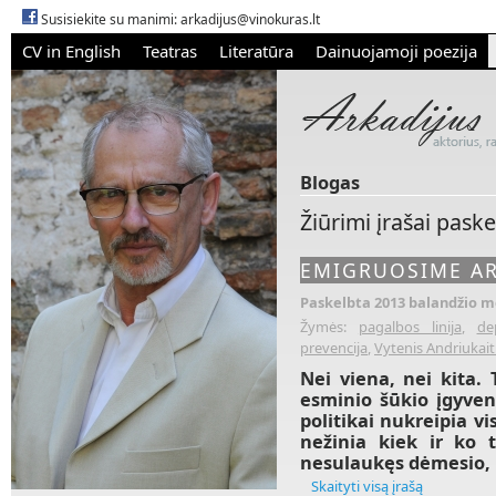
Susisiekite su manimi:
arkadijus@vinokuras.lt
CV in English
Teatras
Literatūra
Dainuojamoji poezija
Blogas
Žiūrimi įrašai pask
EMIGRUOSIME AR
Paskelbta 2013 balandžio mė
Žymės:
pagalbos linija
,
de
prevencija
,
Vytenis Andriukait
Nei viena, nei kita.
esminio šūkio įgyven
politikai nukreipia v
nežinia kiek ir ko 
nesulaukęs dėmesio, b
Skaityti visą įrašą