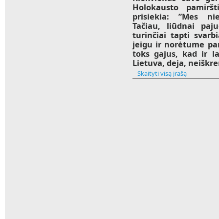
Holokausto pamiršt
prisiekia: ”Mes ni
Tačiau, liūdnai paj
turinčiai tapti svar
jeigu ir norėtume pa
toks gajus, kad ir la
Lietuva, deja, neiškr
Skaityti visą įrašą