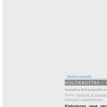
Skaityti visą įrašą
HOLOKAUSTAS – V
Paskelbta 2013 balandžio mė
Žymės:
Basharas al Assadas
Prancūzija
,
antisemitizmas
Kiekvienas save ger