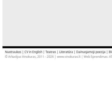
Nuotraukos
|
CV in English
|
Teatras
|
Literatūra
|
Dainuojamoji poezija
|
Bl
© Arkadijus Vinokuras, 2011 - 2026 |
www.vinokuras.lt
| Web Sprendimas:
AT