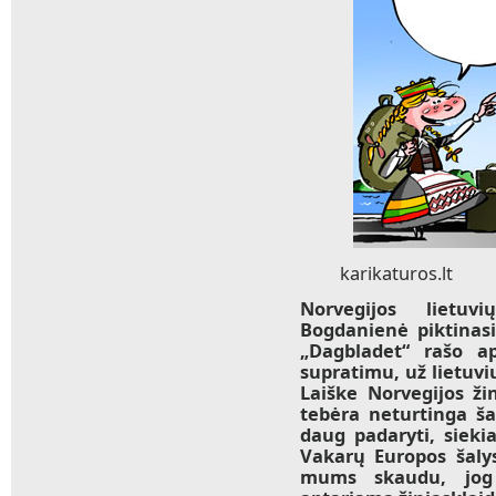
karikaturos.lt
Norvegijos lietuv
Bogdanienė piktinasi 
„Dagbladet“ rašo ap
supratimu, už lietu
Laiške Norvegijos žin
tebėra neturtinga ša
daug padaryti, siekia
Vakarų Europos šaly
mums skaudu, jog