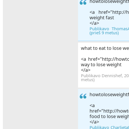
howtoloseweight
<a href="http://
weight fast
</a>
Publikavo ThomasA
(prieš 9 metus)
what to eat to lose we
<a href="http://howt
way to lose weight
</a>
Publikavo Dennishef, 20
metus)
howtoloseweight
<a
href="http://how
food to lose weig
</a>
Publikavo Charlieta