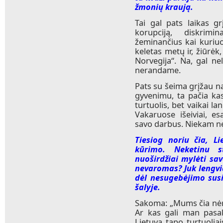
žmonių kraują.
Tai gal pats laikas gr
korupciją, diskrimi
žeminančius kai kuriuo
keletas metų ir, žiūrėk
Norvegija“. Na, gal ne
nerandame.
Pats su šeima grįžau n
gyvenimu, ta pačia kas
turtuolis, bet vaikai la
Vakaruose išeiviai, 
savo darbus. Niekam n
Tiesiog noriu čia, Li
kūrimo. Neketinu s
nuoširdžiai mylėti sav
nevaromas? Juk lengviau
dėl nesugebėjimo sus
šalyje.
Sakoma: „Mums čia nėra
Ar kas gali man pasak
Lietuvą tapo turtuoliai