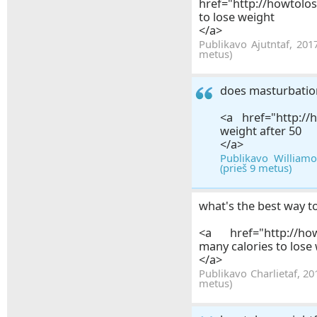
href="http://howtolo
to lose weight
</a>
Publikavo Ajutntaf, 201
metus)
does masturbation
<a href="http://
weight after 50
</a>
Publikavo William
(prieš 9 metus)
what's the best way t
<a href="http://ho
many calories to lose
</a>
Publikavo Charlietaf, 20
metus)