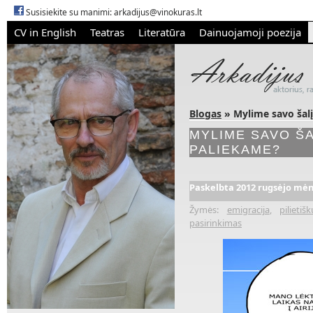
Susisiekite su manimi:
arkadijus@vinokuras.lt
CV in English
Teatras
Literatūra
Dainuojamoji poezija
Blogas
» Mylime savo šalį
MYLIME SAVO ŠA
PALIEKAME?
Paskelbta 2012 rugsėjo mėn.
Žymės:
emigracija
,
pilieti
pasirinkimas