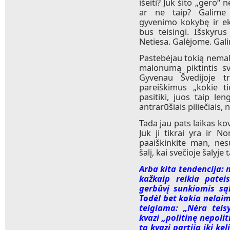
išeiti? Juk šito „gero“ 
ar ne taip? Galime 
gyvenimo kokybę ir eko
bus teisingi. Išskyrus
Netiesa. Galėjome. Gal
Pastebėjau tokią nemalon
malonumą piktintis sve
Gyvenau Švedijoje t
pareiškimus „kokie ti
pasitiki, juos taip le
antrarūšiais piliečiais, n
Tada jau pats laikas kov
Juk ji tikrai yra ir Nor
paaiškinkite man, nesu
šalį, kai svečioje šalyj
Arba kita tendencija: 
kažkaip reikia patei
gerbūvį sunkiomis sąl
Todėl bet kokia nelaim
teigiama: „Nėra teis
kvazi „politinę nepoli
ta kvazi partija iki ke