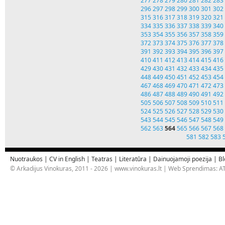
277
278
279
280
281
282
283
296
297
298
299
300
301
302
315
316
317
318
319
320
321
334
335
336
337
338
339
340
353
354
355
356
357
358
359
372
373
374
375
376
377
378
391
392
393
394
395
396
397
410
411
412
413
414
415
416
429
430
431
432
433
434
435
448
449
450
451
452
453
454
467
468
469
470
471
472
473
486
487
488
489
490
491
492
505
506
507
508
509
510
511
524
525
526
527
528
529
530
543
544
545
546
547
548
549
562
563
564
565
566
567
568
581
582
583
Nuotraukos
|
CV in English
|
Teatras
|
Literatūra
|
Dainuojamoji poezija
|
Bl
© Arkadijus Vinokuras, 2011 - 2026 |
www.vinokuras.lt
| Web Sprendimas:
AT