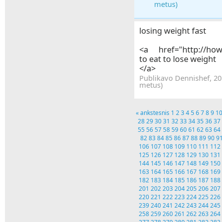
metus)
losing weight fast
<a href="http://how
to eat to lose weight
</a>
Publikavo Dennishef, 20
metus)
« ankstesnis
1
2
3
4
5
6
7
8
9
1
28
29
30
31
32
33
34
35
36
37
55
56
57
58
59
60
61
62
63
64
82
83
84
85
86
87
88
89
90
9
106
107
108
109
110
111
112
125
126
127
128
129
130
131
144
145
146
147
148
149
150
163
164
165
166
167
168
169
182
183
184
185
186
187
188
201
202
203
204
205
206
207
220
221
222
223
224
225
226
239
240
241
242
243
244
245
258
259
260
261
262
263
264