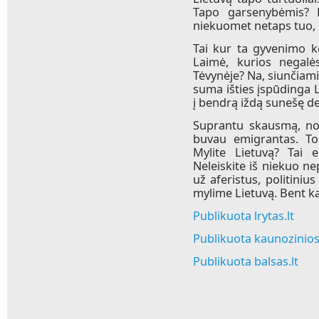
Tapo garsenybėmis? 
niekuomet netaps tuo, k
Tai kur ta gyvenimo k
Laimė, kurios negalės
Tėvynėje? Na, siunčiami
suma išties įspūdinga 
į bendrą iždą sunešę d
Suprantu skausmą, nos
buvau emigrantas. Tod
Mylite Lietuvą? Tai e
Neleiskite iš niekuo ne
už aferistus, politiniu
mylime Lietuvą. Bent kas
Publikuota lrytas.lt
Publikuota kaunozinios.
Publikuota balsas.lt