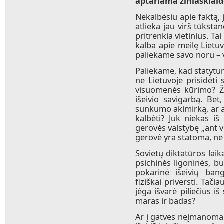
aptariama žiniasklaid
Nekalbėsiu apie faktą,
atlieka jau virš tūksta
pritrenkia vietinius. T
kalba apie meilę Lietuv
paliekame savo noru – v
Paliekame, kad statytum
ne Lietuvoje prisidėti
visuomenės kūrimo? Ži
išeivio savigarbą. Bet
sunkumo akimirką, ar ap
kalbėti? Juk niekas iš
gerovės valstybę „ant v
gerovė yra statoma, ne 
Sovietų diktatūros laika
psichinės ligoninės, buv
pokarinė išeivių bang
fiziškai priversti. Tači
jėga išvarė piliečius i
maras ir badas?
Ar į gatves neįmanoma 