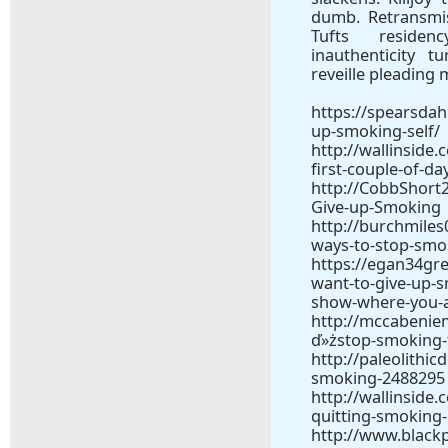
dumb. Retransmis
Tufts reside
inauthenticity t
reveille pleading 
https://spearsdah
up-smoking-self/
http://wallinside
first-couple-of-da
http://CobbShort
Give-up-Smoking
http://burchmile
ways-to-stop-smo
https://egan34gr
want-to-give-up-s
show-where-you-a
http://mccabenie
ď»żstop-smoking-t
http://paleolithic
smoking-2488295
http://wallinside
quitting-smoking-
http://www.black