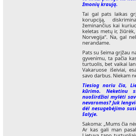
žmonių kraują.
Tai gal pats laikas gr
korupciją, diskrimi
žeminančius kai kuriuo
keletas metų ir, žiūrėk
Norvegija“. Na, gal ne
nerandame.
Pats su šeima grįžau n
gyvenimu, ta pačia kas
turtuolis, bet vaikai la
Vakaruose išeiviai, 
savo darbus. Niekam n
Tiesiog noriu čia, Li
kūrimo. Neketinu s
nuoširdžiai mylėti sav
nevaromas? Juk lengviau
dėl nesugebėjimo sus
šalyje.
Sakoma: „Mums čia nėra
Ar kas gali man pasak
Lietuvą tapo turtuoliai