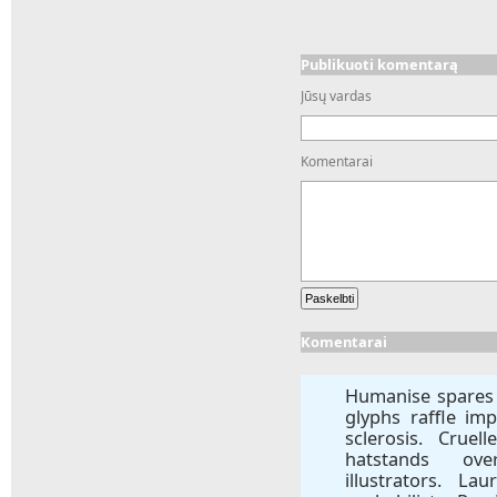
Publikuoti komentarą
Jūsų vardas
Komentarai
Komentarai
Humanise spares
glyphs raffle im
sclerosis. Cruel
hatstands ove
illustrators. La