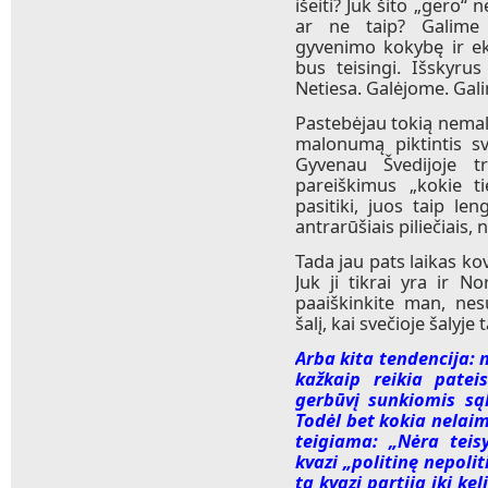
išeiti? Juk šito „gero“ 
ar ne taip? Galime 
gyvenimo kokybę ir eko
bus teisingi. Išskyrus
Netiesa. Galėjome. Gal
Pastebėjau tokią nemalon
malonumą piktintis sve
Gyvenau Švedijoje t
pareiškimus „kokie ti
pasitiki, juos taip le
antrarūšiais piliečiais, n
Tada jau pats laikas kov
Juk ji tikrai yra ir Nor
paaiškinkite man, nesu
šalį, kai svečioje šalyj
Arba kita tendencija: 
kažkaip reikia patei
gerbūvį sunkiomis sąl
Todėl bet kokia nelaim
teigiama: „Nėra teis
kvazi „politinę nepoli
ta kvazi partija iki ke