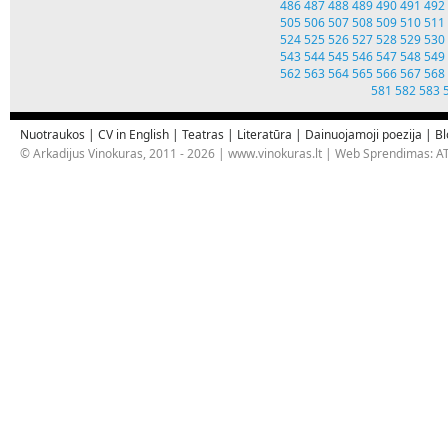
486
487
488
489
490
491
492
505
506
507
508
509
510
511
524
525
526
527
528
529
530
543
544
545
546
547
548
549
562
563
564
565
566
567
568
581
582
583
Nuotraukos
|
CV in English
|
Teatras
|
Literatūra
|
Dainuojamoji poezija
|
Bl
© Arkadijus Vinokuras, 2011 - 2026 |
www.vinokuras.lt
| Web Sprendimas:
AT