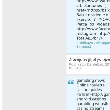
Publikavo Lebragan2
9 metus)
Zfewijofw jifjef jwiojw
Publikavo DanteDet, 201
metus)
gambling news
Online roulette
casino guides
<a href=http://g
android casinos
gambling website
casino streams