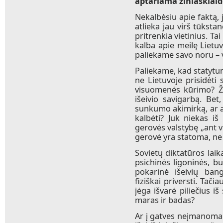
aptariama žiniasklaid
Nekalbėsiu apie faktą,
atlieka jau virš tūksta
pritrenkia vietinius. T
kalba apie meilę Lietuv
paliekame savo noru – v
Paliekame, kad statytum
ne Lietuvoje prisidėti
visuomenės kūrimo? Ži
išeivio savigarbą. Bet
sunkumo akimirką, ar ap
kalbėti? Juk niekas iš
gerovės valstybę „ant v
gerovė yra statoma, ne 
Sovietų diktatūros laika
psichinės ligoninės, buv
pokarinė išeivių bang
fiziškai priversti. Tači
jėga išvarė piliečius i
maras ir badas?
Ar į gatves neįmanoma 