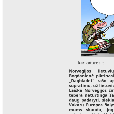
karikaturos.lt
Norvegijos lietuv
Bogdanienė piktinasi 
„Dagbladet“ rašo ap
supratimu, už lietu
Laiške Norvegijos žin
tebėra neturtinga ša
daug padaryti, siekia
Vakarų Europos šaly
mums skaudu, jog