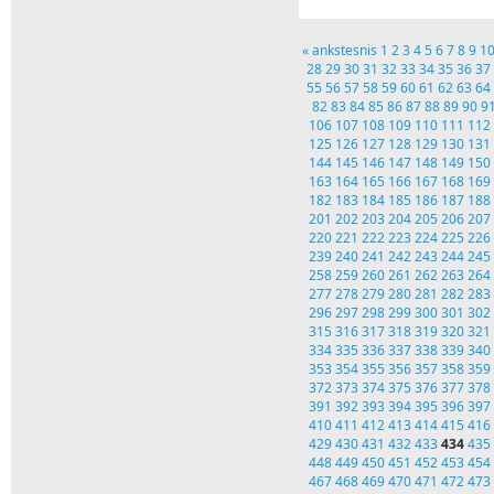
« ankstesnis
1
2
3
4
5
6
7
8
9
1
28
29
30
31
32
33
34
35
36
37
55
56
57
58
59
60
61
62
63
64
82
83
84
85
86
87
88
89
90
9
106
107
108
109
110
111
112
125
126
127
128
129
130
131
144
145
146
147
148
149
150
163
164
165
166
167
168
169
182
183
184
185
186
187
188
201
202
203
204
205
206
207
220
221
222
223
224
225
226
239
240
241
242
243
244
245
258
259
260
261
262
263
264
277
278
279
280
281
282
283
296
297
298
299
300
301
302
315
316
317
318
319
320
321
334
335
336
337
338
339
340
353
354
355
356
357
358
359
372
373
374
375
376
377
378
391
392
393
394
395
396
397
410
411
412
413
414
415
416
429
430
431
432
433
434
435
448
449
450
451
452
453
454
467
468
469
470
471
472
473