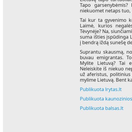
Tapo garsenybėmis? 
niekuomet netaps tuo, k
Tai kur ta gyvenimo k
Laimė, kurios negalės
Tėvynėje? Na, siunčiami
suma išties įspūdinga 
į bendrą iždą sunešę d
Suprantu skausmą, nos
buvau emigrantas. Tod
Mylite Lietuvą? Tai e
Neleiskite iš niekuo ne
už aferistus, politiniu
mylime Lietuvą. Bent kas
Publikuota lrytas.lt
Publikuota kaunozinios.
Publikuota balsas.lt