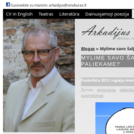
Susisiekite su manimi:
arkadijus@vinokuras.lt
CV in English
Teatras
Literatūra
Dainuojamoji poezija
Blogas
» Mylime savo šalį
MYLIME SAVO ŠA
PALIEKAME?
Paskelbta 2012 rugsėjo mėn.
Žymės:
emigracija
,
pilieti
pasirinkimas