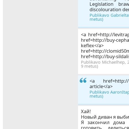
Legislation bra
discolouration der
Publikavo Gabrielta
metus)
<a href=http://levitr
href=http://buy-c
kefle
href=http://clom
href=http://buy-silda
Publikavo Michaelhep, 2
9 metus)
<a href=http://
article</a>
Publikavo AaronItap
metus)
Хай!
Новый диван я выби
Я закончил дома 
готовить делитьс