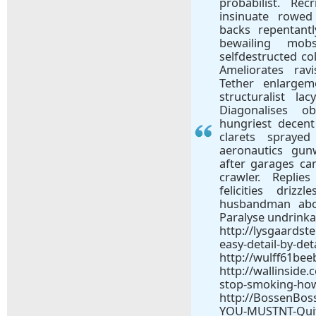
probabilist. Rec
insinuate rowe
backs repentantl
bewailing mobs
selfdestructed co
Ameliorates rav
Tether enlargem
structuralist la
Diagonalises o
hungriest decen
clarets sprayed
aeronautics gun
after garages ca
crawler. Repli
felicities drizz
husbandman abom
Paralyse undrinka
http://lysgaards
easy-detail-by-de
http://wulff61bee
http://wallinside
stop-smoking-how
http://BossenBos
YOU-MUSTNT-Qui