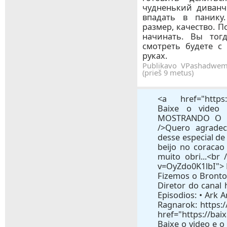
чудненький диван
впадать в панику
размер, качество. П
начинать. Вы тог
смотреть будете с
руках.
Publikavo VPashadwem
(prieš 9 metus)
<a href="https://baixar.one/watch?v=XYH_uQlvjhs"> Baixe o video e o mp3 ESPECIAL DE 100K - MOSTRANDO O MEU ROSTO???? - YouTube</a><br />Quero agradecer a todo mundo que participou desse especial de 100K e do fundo do coracao dar um beijo no coracao de cada um de voces. Serio gente, muito obri...<br /><a href="https://baixar.one/watch?v=OyZdo0K1lbI"> Baixe o video e o mp3 Ark Ragnarok, Fizemos o Bronto Voar !! #48 - YouTube</a><br />Seja Diretor do canal https://apoia.se/totalarmy Assista os Episodios: • Ark Annunaki: https://goo.gl/b08NGl • Ark Ragnarok: https://goo.gl/gj3osY >Converse ...<br /><a href="https://baixar.one/watch?v=9juZqkUAtIY"> Baixe o video e o mp3 Ark Ragnarok, O Retorno #50 - YouTube</a><br />Seja Diretor do canal https://apoia.se/totalarmy Assista os Episodios: • Ark Annunaki: https://goo.gl/b08NGl • Ark Ragnarok: https://goo.gl/gj3osY >Converse ...<br /><a href="https://baixar.one/watch?v=icRgDY0_IoQ"> Baixe o video e o mp3 O MOINHO - HAWK MAPA #25 - MINECRAFT 1.11 ft Apuh - YouTube</a><br />Twitter : https://twitter.com/Hawk_Gameplays Canal do Apuh: https://baixar.one/channel/UCJ8e5BN8fnVXpcpFaL1kyLQ MAIS HAWK MAPA: http://bit.ly/2dnygV3<br /><a href="https://baixar.one/watch?v=hq7O3HJx__U"> Baixe o video e o mp3 ARK SCORCHED EARTH A EXPANSAO #01 <NOVO> - YouTube</a><br />Ark Scorched Earth, A Nova Expansao do Ark Survival Evolved! Ark Revival Playlist: http://goo.gl/5GI8vk (Todos Episodios) ? Veja Outras Series: - Unturned: h...<br /><a href="https://baixar.one/watch?v=0k_domtyUp4"> Baixe o video e o mp3 Ark Ragnarok, Tirando Agua de Dinossauro #46 - YouTube</a><br />Seja Diretor do canal https://apoia.se/totalarmy Assista os Episodios: • Ark Annunaki: https://goo.gl/b08NGl • Ark Ragnarok: https://goo.gl/gj3osY >Converse ...<br /><a href="https://baixar.one/watch?v=lQZcvdQ3svI"> Baixe o video e o mp3 ADICIONARAM CARRO E CAMINHAO NO RUST! - YouTube</a><br />Canal do CRIS: http://bit.ly/CanalDoCris Canal do JEAN: http://bit.ly/CanalDoJean Nossa LOJA: http://www.TotalArmy.com ADICIONARAM CARRO E CAMINHAO NO RUST! ...<br /><a href="https://baixar.one/watch?v=EOjkX96DzGM"> Baixe o video e o mp3 Dragon RUST Z! JOGAMOS SUJO! - YouTube</a><br />E Agora e Dragon Rust Z! Jogamos SUJO d+ hoje! uahauha #Rust Playlist: http://bit.ly/Rust-Playlist ? Veja Outras Series: - Unturned: http://goo.gl/qUvcVW - A...<br /><a href="https://baixar.one/watch?v=ekMJ5kz7wZI"> Baixe o video e o mp3 500 - YouTube</a><br />Sigam a gente nas Redes Sociais #TotalArmy ? Twitter: https://twitter.com/TotalArmy ? Facebook: https://www.facebook.com/TotalArmy ? Instagram: https://www.i...<br /><a href="https://baixar.one/watch?v=FrTX5434h6s"> Baixe o video e o mp3 Ark Annunaki, Quero Ver Matar Esse Submarino! 192 - YouTube</a><br />Ark Annunaki, Quero Ver Matar Esse Submarino! Apoie o TotalArmy: https://apoia.se/totalarmy Canal do Cris: https://goo.gl/ZRqVde Canal do Jean: https://goo.g...<br /><a href="https://baixar.one/watch?v=Qw0BigJYkLw"> Baixe o video e o mp3 Ark Ragnarok, O Subterraneo #44 - YouTube</a><br />Seja Diretor do canal https://apoia.se/totalarmy Assista os Episodios: • Ark Annunaki: https://goo.gl/b08NGl • Ark Ragnarok: https://goo.gl/gj3osY >Converse ...<br /><a href="https://baixar.one/watch?v=sNhdZIan5zE"> Baixe o video e o mp3 Como Criar Seu Pr