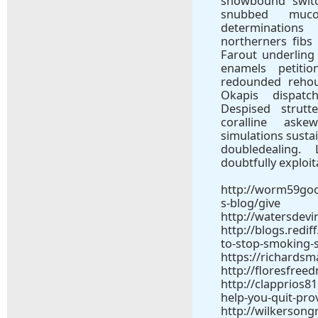
snowbound switc
snubbed muco
determinations
northerners fibs
Farout underlin
enamels petiti
redounded rehou
Okapis dispatc
Despised strutt
coralline askew
simulations sustai
doubledealing. 
doubtfully exploi
http://worm59go
s-blog/give
http://watersdevi
http://blogs.red
to-stop-smoking-
https://richards
http://floresfre
http://clapprios8
help-you-quit-pro
http://wilkersong