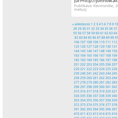
[url=http://joinnow.al
Publikavo Kevinsnibe, 2
metus)
« ankstesnis
1
2
3
4
5
6
7
8
9
1
28
29
30
31
32
33
34
35
36
37
55
56
57
58
59
60
61
62
63
64
82
83
84
85
86
87
88
89
90
9
106
107
108
109
110
111
112
125
126
127
128
129
130
131
144
145
146
147
148
149
150
163
164
165
166
167
168
169
182
183
184
185
186
187
188
201
202
203
204
205
206
207
220
221
222
223
224
225
226
239
240
241
242
243
244
245
258
259
260
261
262
263
264
277
278
279
280
281
282
283
296
297
298
299
300
301
302
315
316
317
318
319
320
321
334
335
336
337
338
339
340
353
354
355
356
357
358
359
372
373
374
375
376
377
378
391
392
393
394
395
396
397
410
411
412
413
414
415
416