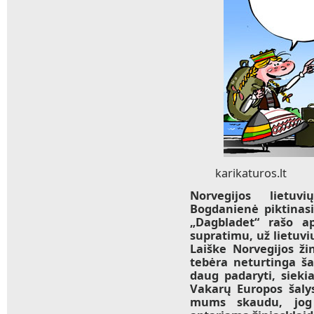
karikaturos.lt
Norvegijos lietuv
Bogdanienė piktinasi 
„Dagbladet“ rašo ap
supratimu, už lietu
Laiške Norvegijos žin
tebėra neturtinga ša
daug padaryti, siekia
Vakarų Europos šaly
mums skaudu, jog