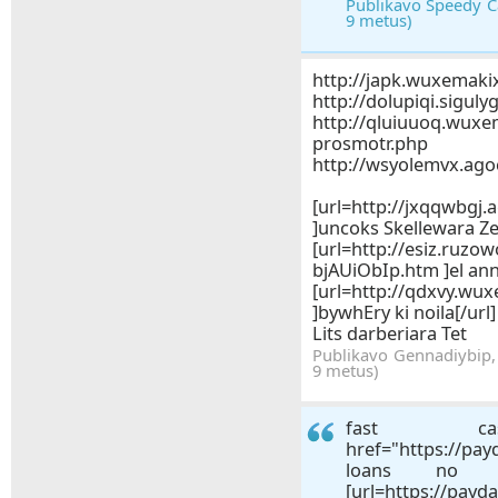
Publikavo Speedy Ca
9 metus)
http://japk.wuxemaki
http://dolupiqi.siguly
http://qluiuuoq.wuxe
prosmotr.php
http://wsyolemvx.ago
[url=http://jxqqwbgj.
]uncoks Skellewara Ze
[url=http://esiz.ruzow
bjAUiObIp.htm ]el ann
[url=http://qdxvy.wu
]bywhEry ki noila[/url]
Lits darberiara Tet
Publikavo Gennadiybip, 
9 metus)
fast c
href="https://pa
loans no cr
[url=https://