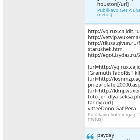
houston[/url]
Publikavo Get A Loa
metus)
http://yqirux.cajidit
http://vetvjp.wuxemak
http://tilusa.givun.ru
starushek.htm
http://egot.izydaz.ru
[url=http://yqirux.caj
]Gramuth TadoRisT kl[
[url=http://losnmzp.a
pri-zarplate-20000.asp
[url=http://ldmj.wuxe
foto-jen-dlya-seks
tandy[/url]
vitteeDono Gaf Pera
Publikavo Antoningag, 2
metus)
payday 