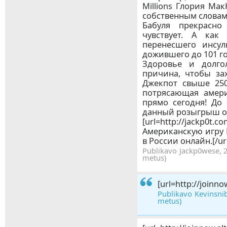
Millions Глория Ма
собственным словам,
Бабуля прекрасн
чувствует. А как
перенесшего инсул
дожившего до 101 г
Здоровье и долго
причина, чтобы за
Джекпот свыше 250
потрясающая амери
прямо сегодня! До
данный розыгрыш ос
[url=http://ja
Американскую игру 
в России онлайн.[/ur
Publikavo Jackp0wese, 2
metus)
[url=http://joinno
Publikavo Kevinsnib
metus)