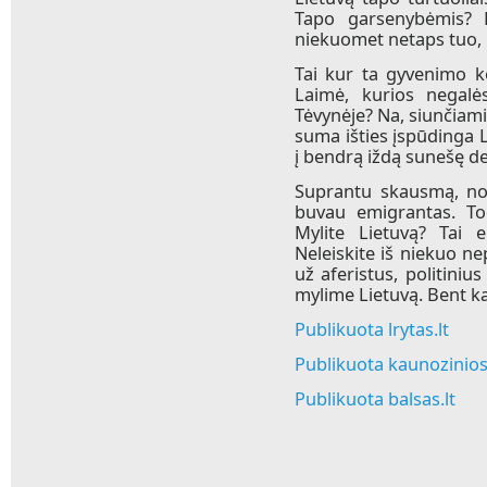
Tapo garsenybėmis? 
niekuomet netaps tuo, k
Tai kur ta gyvenimo k
Laimė, kurios negalės
Tėvynėje? Na, siunčiami
suma išties įspūdinga 
į bendrą iždą sunešę d
Suprantu skausmą, nos
buvau emigrantas. Tod
Mylite Lietuvą? Tai e
Neleiskite iš niekuo ne
už aferistus, politiniu
mylime Lietuvą. Bent kas
Publikuota lrytas.lt
Publikuota kaunozinios.
Publikuota balsas.lt