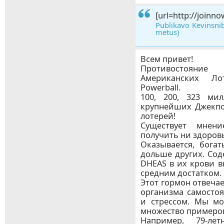
[url=http://joinno
Publikavo Kevinsnib
metus)
Всем привет!
Противостояние
Американских Лот
Powerball.
100, 200, 323 ми
крупнейших Джекпо
лотерей!
Существует мнен
получить ни здоровь
Оказывается, бога
дольше других. Сод
DHEAS в их крови в
средним достатком.
Этот гормон отвеча
организма самостоя
и стрессом. Мы м
множество примеро
Например, 79-ле