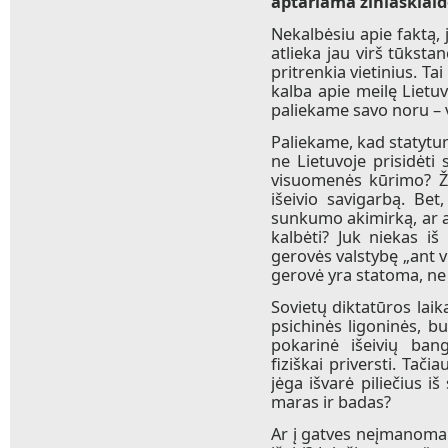
aptariama žiniasklaid
Nekalbėsiu apie faktą,
atlieka jau virš tūksta
pritrenkia vietinius. T
kalba apie meilę Lietuv
paliekame savo noru – v
Paliekame, kad statytum
ne Lietuvoje prisidėti
visuomenės kūrimo? Ži
išeivio savigarbą. Bet
sunkumo akimirką, ar ap
kalbėti? Juk niekas iš
gerovės valstybę „ant v
gerovė yra statoma, ne 
Sovietų diktatūros laika
psichinės ligoninės, buv
pokarinė išeivių bang
fiziškai priversti. Tači
jėga išvarė piliečius i
maras ir badas?
Ar į gatves neįmanoma 