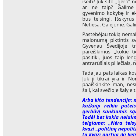
išeiti? Juk šito „gero“ 
ar ne taip? Galime 
gyvenimo kokybę ir eko
bus teisingi. Išskyrus
Netiesa. Galėjome. Gal
Pastebėjau tokią nemalon
malonumą piktintis sve
Gyvenau Švedijoje t
pareiškimus „kokie ti
pasitiki, juos taip le
antrarūšiais piliečiais, n
Tada jau pats laikas kov
Juk ji tikrai yra ir Nor
paaiškinkite man, nesu
šalį, kai svečioje šalyj
Arba kita tendencija: 
kažkaip reikia patei
gerbūvį sunkiomis sąl
Todėl bet kokia nelaim
teigiama: „Nėra teis
kvazi „politinę nepoli
ta kvazi partija iki ke