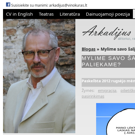
Susisiekite su manimi:
arkadijus@vinokuras.lt
CV in English
Teatras
Literatūra
Dainuojamoji poezija
Blogas
» Mylime savo šalį
MYLIME SAVO ŠA
PALIEKAME?
Paskelbta 2012 rugsėjo mėn.
Žymės:
emigracija
,
pilieti
pasirinkimas