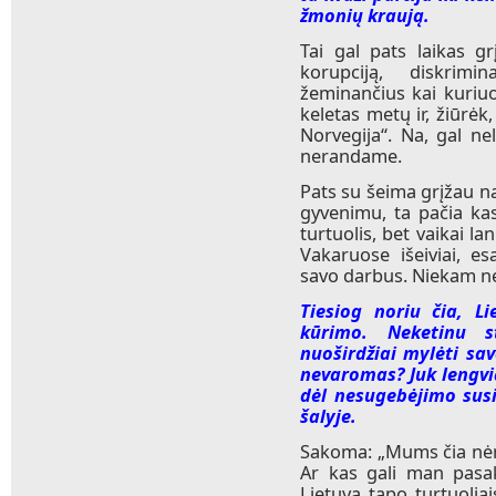
žmonių kraują.
Tai gal pats laikas gr
korupciją, diskrimi
žeminančius kai kuriuo
keletas metų ir, žiūrėk
Norvegija“. Na, gal ne
nerandame.
Pats su šeima grįžau n
gyvenimu, ta pačia kas
turtuolis, bet vaikai la
Vakaruose išeiviai, 
savo darbus. Niekam n
Tiesiog noriu čia, Li
kūrimo. Neketinu s
nuoširdžiai mylėti sav
nevaromas? Juk lengviau
dėl nesugebėjimo sus
šalyje.
Sakoma: „Mums čia nėra
Ar kas gali man pasak
Lietuvą tapo turtuoliai